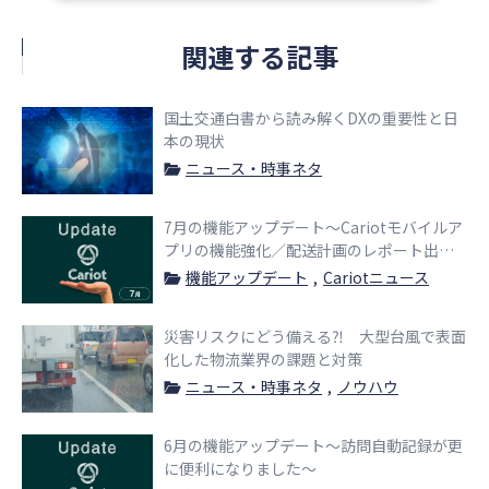
関連する記事
国土交通白書から読み解くDXの重要性と日
本の現状
ニュース・時事ネタ
7月の機能アップデート～Cariotモバイルア
プリの機能強化／配送計画のレポート出力
が新機能に追加～
機能アップデート
Cariotニュース
災害リスクにどう備える⁈ 大型台風で表面
化した物流業界の課題と対策
ニュース・時事ネタ
ノウハウ
6月の機能アップデート〜訪問自動記録が更
に便利になりました〜