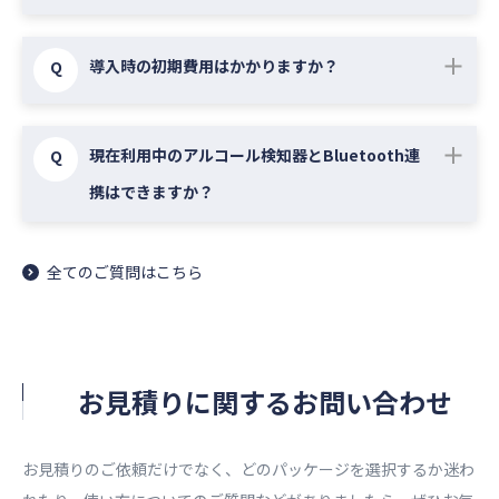
だきます。ただし、契約期間途中のライセンスの削
車載デバイスのレンタル提供時は、レンタル料が月
Cariotモバイルアプリは、iOS（16.0以上）、
減はお受けしておりません。
導入時の初期費用はかかりますか？
Q
額利用料に加算されます。販売提供時は、車載デバ
Android（9.0以上）をご利用ください。なお
イス販売料金を初回にお支払いいただきます。ま
Androidでバックグランド起動中にGPSが切れる仕
車載デバイスに関連する初期費用の他に、お客様の
た、いずれの方法においても車載デバイスの送料が
様の端末においては利用ができません。また
現在利用中のアルコール検知器とBluetooth連
Q
システム初期設定を代行する場合、有償サポート料
発生します。
Androidタブレットは動作サポートしておりません
携はできますか？
金が発生します。料金は代行する作業の内容や規模
それ以外に車載デバイスの取付工事を委託される場
のでご注意ください。
に応じて、個別のお見積りとなります。
合は、取付工事費もお支払いいいただきます。車載
Cariot指定のアルコール検知器（中央自動車工業社
デバイス一覧や特徴については、
こちら
から資料を
全てのご質問はこちら
製/ソシアックNEO BLUE）以外のBluetooth連携は
ダウンロードしてください。
できません。
ただし、Bluetooth連携を行わず、計測数値を
Cariotに手動入力する運用であれば、現在ご利用の
お見積りに関するお問い合わせ​
アルコール検知器を用いることは可能です。
お見積りのご依頼だけでなく、どのパッケージを選択するか迷わ