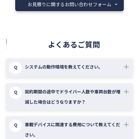
お見積りに関するお問い合わせフォーム​
よくあるご質問​​
システムの動作環境を教えてください。
Q
パソコン用のWebブラウザは、Google Chrome ま
契約期間の途中でドライバー人数や車両台数が増
Q
たは Mozilla Firefox、 Microsoft Edge の最新バー
減した場合はどうなりますか？
ジョンをご利用ください。その他のソフトウェア・
プラグイン等のインストールは不要です。スマート
契約期間途中のライセンス追加はいつでも可能で
フォン・タブレット用のWebブラウザは、
車載デバイスに関連する費用について教えてくだ
Q
す。この場合、既存契約の満了日に合わせて、ご利
DriveCast（リアルタイム位置情報の共有機能）以
さい。
用する月単位（日割りなし）の料金をお支払いいた
外は動作サポートしておりません。