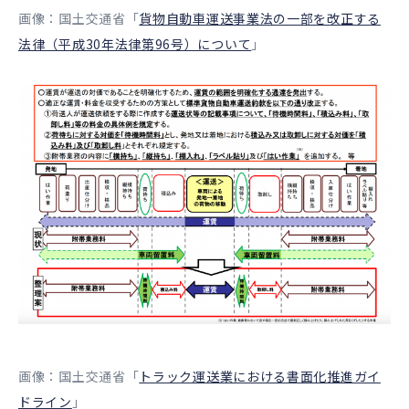
画像：国土交通省「
貨物自動車運送事業法の一部を改正する
法律（平成30年法律第96号）について
」
画像：国土交通省「
トラック運送業における書面化推進ガイ
ドライン
」