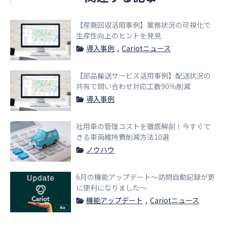
【産廃回収活用事例】業務状況の可視化で
生産性向上のヒントを発見
導入事例
Cariotニュース
【部品輸送サービス活用事例】配送状況の
共有で問い合わせ対応工数90％削減
導入事例
社用車の管理コストを徹底解剖！今すぐで
きる車両維持費削減方法10選
ノウハウ
6月の機能アップデート〜訪問自動記録が更
に便利になりました〜
機能アップデート
Cariotニュース