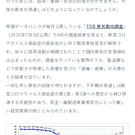
行うためには、経済・業績・状況の回復が欠かせません。今
後の景気の見通しはどのようになっているのでしょうか。
帝国データバンクが毎月公表している「
TDB 景気動向調査
」
（2020年7月3日公表）で6月の調査結果を見ると、新型コロ
ナウイルス感染症の感染拡大に伴う緊急事態宣言が解除さ
れ、徐々に経済活動が再開されたことで国内景気の急落傾向
は止まったものの、調査を行っている業界のうち、製造業な
どで荷動きが停滞した影響を受けた「運輸・倉庫」のみ悪化
との結果が出ています。
一刻も早い景気の回復が待たれますが、下半期の見通しは新
型コロナウイルス感染症の第2波・第3波への懸念から再び停
滞する可能性があり、荷主・輸配送事業者双方にとって厳し
い経営環境が続くとみられています。