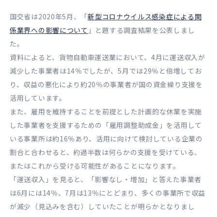
国交省は2020年5月、「
新型コロナウイルス感染症による関
係業界への影響について
」と題する調査結果を公表しまし
た。
資料によると、貨物自動車運送業において、4月に運送収入が
減少した事業者は14％でしたが、5月では29％と倍増してお
り、収益の悪化により約20％の事業者が国の資金繰り支援を
活用しています。
また、雇用を維持することを前提とした計画的な休業を実施
した事業者を支援するための「雇用調整助成金」を活用して
いる事業所は約16％あり、活用に向けて検討している企業の
割合と合わせると、約過半数は何らかの支援を受けている、
またはこれから受ける可能性があることになります。
「運送収入」を見ると、「影響なし・増加」と答えた事業者
は6月には14％、7月は13％にとどまり、多くの事業所で収益
が減少（見込みを含む）していたことが明らかとなりまし