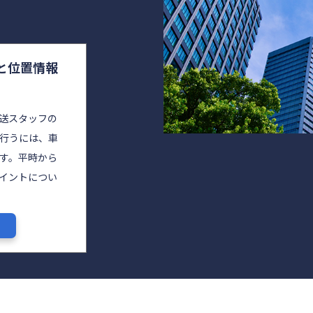
策と位置情報
送スタッフの
行うには、車
す。平時から
イントについ