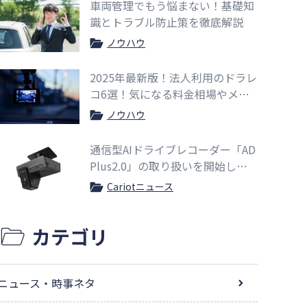
車両管理でもう悩まない！基礎知
識とトラブル防止策を徹底解説
ノウハウ
2025年最新版！法人利用のドラレ
コ6選！気になる料金相場やメリ
ットも紹介
ノウハウ
通信型AIドライブレコーダー「AD
Plus2.0」の取り扱いを開始しま
した
Cariotニュース
カテゴリ
ニュース・時事ネタ