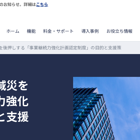
開始のお知らせ。詳細は
こちら
ホーム
機能
料金・サポート
導入事例
お役立ち情報
を後押しする「事業継続力強化計画認定制度」の目的と支援策
減災を
力強化
と支援