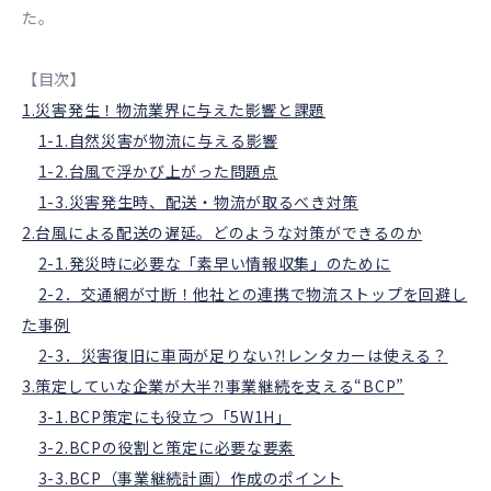
た。
【目次】
1.災害発生！物流業界に与えた影響と課題
1-1.自然災害が物流に与える影響
1-2.台風で浮かび上がった問題点
1-3.災害発生時、配送・物流が取るべき対策
2.台風による配送の遅延。どのような対策ができるのか
2-1.発災時に必要な「素早い情報収集」のために
2-2．交通網が寸断！他社との連携で物流ストップを回避し
た事例
2-3．災害復旧に車両が足りない⁈レンタカーは使える？
3.策定していな企業が大半⁈事業継続を支える“BCP”
3-1.BCP策定にも役立つ「5W1H」
3-2.BCPの役割と策定に必要な要素
3-3.BCP（事業継続計画）作成のポイント