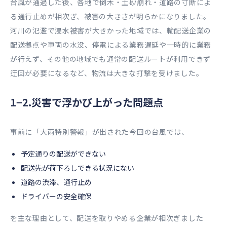
台風が通過した後、各地で倒木・土砂崩れ・道路の寸断によ
る通行止めが相次ぎ、被害の大きさが明らかになりました。
河川の氾濫で浸水被害が大きかった地域では、輸配送企業の
配送拠点や車両の水没、停電による業務遅延や一時的に業務
が行えず、その他の地域でも通常の配送ルートが利用できず
迂回が必要になるなど、物流は大きな打撃を受けました。
1−2.災害で浮かび上がった問題点
事前に「大雨特別警報」が出された今回の台風では、
予定通りの配送ができない
配送先が荷下ろしできる状況にない
道路の渋滞、通行止め
ドライバーの安全確保
を主な理由として、配送を取りやめる企業が相次ぎました