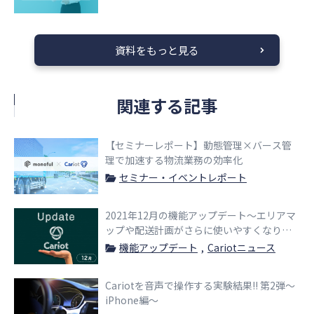
資料をもっと見る
関連する記事
【セミナーレポート】動態管理×バース管
理で加速する物流業務の効率化
セミナー・イベントレポート
2021年12月の機能アップデート〜エリアマ
ップや配送計画がさらに使いやすくなりま
した〜
機能アップデート
Cariotニュース
Cariotを音声で操作する実験結果!! 第2弾〜
iPhone編〜