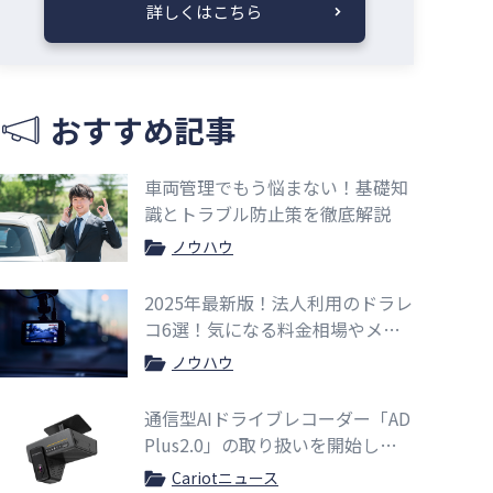
詳しくはこちら
おすすめ記事
車両管理でもう悩まない！基礎知
識とトラブル防止策を徹底解説
ノウハウ
2025年最新版！法人利用のドラレ
コ6選！気になる料金相場やメリ
ットも紹介
ノウハウ
通信型AIドライブレコーダー「AD
Plus2.0」の取り扱いを開始しま
した
Cariotニュース