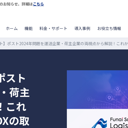
開始のお知らせ。詳細は
こちら
ホーム
機能
料金・サポート
導入事例
お役立ち情報
ト】ポスト2024年問題を運送企業・荷主企業の両視点から解説！これ
ポスト
業・荷主
！これ
DXの取