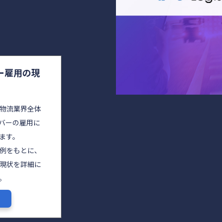
ー雇用の現
物流業界全体
バーの雇用に
ます。
実例をもとに、
現状を詳細に
。