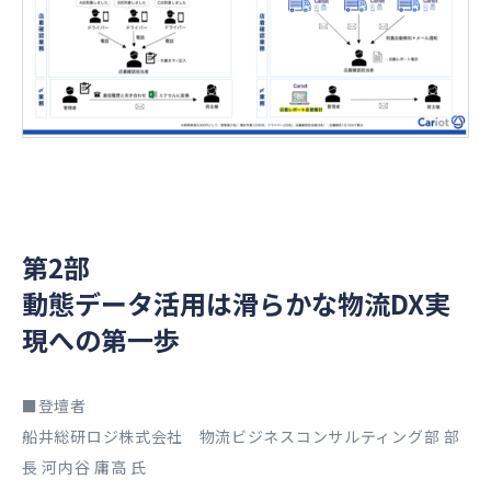
第2部
動態データ活用は滑らかな物流DX実
現への第一歩
■登壇者
船井総研ロジ株式会社 物流ビジネスコンサルティング部 部
長 河内谷 庸高 氏