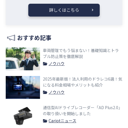
詳しくはこちら
おすすめ記事
車両管理でもう悩まない！基礎知識とトラ
ブル防止策を徹底解説
ノウハウ
2025年最新版！法人利用のドラレコ6選！気
になる料金相場やメリットも紹介
ノウハウ
通信型AIドライブレコーダー「AD Plus2.0」
の取り扱いを開始しました
Cariotニュース