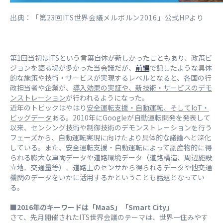
出典：「第23回ITS世界会議メルボルン2016」公式HPより
第1回当初はITSという言葉自体が新しかったこともあり、政策ビ
ジョンを語る場が多かった当会議だが、
前編
で記したような具体
的な施策や技術・サービスが実現するレベルとなると、各国の行
政担当者や企業が、
導入効果の実証や、新技術・サービスのデモ
ンストレーション
が行われるようになった。
近年のトピックはやはり
安全運転支援・自動運転、そしてIoT・
ビッグデータ
ある。2010年にGoogleが自動運転開発を発表して
以来、センシング技術や制御技術のデモンストレーションを行う
フェーズから、自動運転実現に向けたより具体的な議論へと深化
している。また、安全運転支援・自動運転によって副産物的に得
られる膨大な車両データや道路環境データ（道路構造、周辺施設
立地、交通量等）、道路上のセンサから得られるデータや他交通
機関のデータをいかに活用するかということも話題となってい
る。
■2016年のキーワードは「MaaS」「Smart City」
さて、先月開催されたITS世界会議のテーマは、世界一住みやす