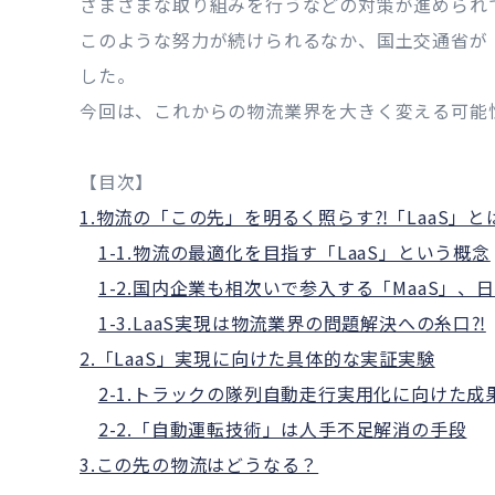
さまざまな取り組みを行うなどの対策が進められ
このような努力が続けられるなか、国土交通省が「
した。
今回は、これからの物流業界を大きく変える可能性
【目次】
1.物流の「この先」を明るく照らす⁈「LaaS」と
1-1.物流の最適化を目指す「LaaS」という概念
1-2.国内企業も相次いで参入する「MaaS」
1-3.LaaS実現は物流業界の問題解決への糸口⁈
2.「LaaS」実現に向けた具体的な実証実験
2-1.トラックの隊列自動走行実用化に向けた成
2-2.「自動運転技術」は人手不足解消の手段
3.この先の物流はどうなる？