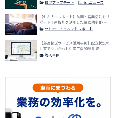
機能アップデート
Cariotニュース
【セミナーレポート】訪問・営業活動をサ
ポート！新機能を活用した業務効率化〜訪
問自動記録×駐車イベントマップのご紹
セミナー・イベントレポート
介〜
【部品輸送サービス活用事例】配送状況の
共有で問い合わせ対応工数90％削減
導入事例