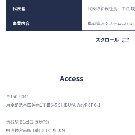
代表者
代表取締役社長 中江 
事業内容
車両管理システムCari
Access​
〒150-0041​
東京都渋谷区神南1丁目6-5 SHIBUYA WayP 6F 6-1
渋谷駅 B1出口 徒歩7分
明治神宮前駅 1番出口 徒歩10分