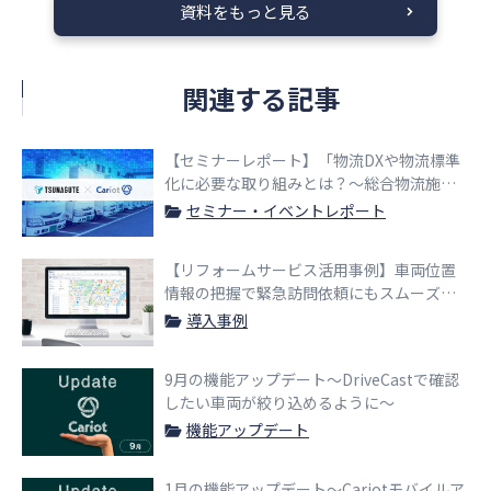
資料をもっと見る
関連する記事
【セミナーレポート】「物流DXや物流標準
化に必要な取り組みとは？〜総合物流施策
大綱で推進されている滑らかな物流へ〜」
セミナー・イベントレポート
【リフォームサービス活用事例】車両位置
情報の把握で緊急訪問依頼にもスムーズに
対応
導入事例
9月の機能アップデート〜DriveCastで確認
したい車両が絞り込めるように〜
機能アップデート
1月の機能アップデート〜Cariotモバイルア