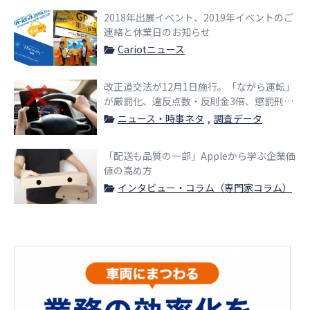
2018年出展イベント、2019年イベントのご
連絡と休業日のお知らせ
Cariotニュース
改正道交法が12月1日施行。「ながら運転」
が厳罰化、違反点数・反則金3倍、懲罰刑
も！
ニュース・時事ネタ
調査データ
「配送も品質の一部」Appleから学ぶ企業価
値の高め方
インタビュー・コラム（専門家コラム）