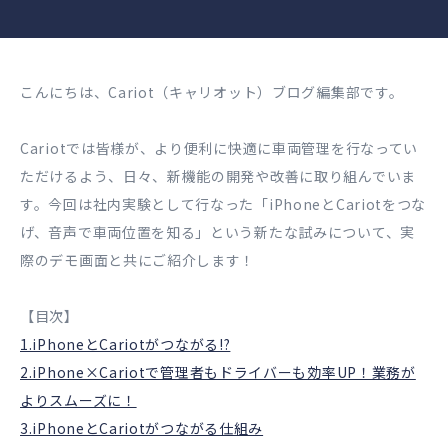
こんにちは、Cariot（キャリオット）ブログ編集部です。
Cariotでは皆様が、より便利に快適に車両管理を行なってい
ただけるよう、日々、新機能の開発や改善に取り組んでいま
す。今回は社内実験として行なった「iPhoneとCariotをつな
げ、音声で車両位置を知る」という新たな試みについて、実
際のデモ画面と共にご紹介します！
【目次】
1.iPhoneとCariotがつながる!?
2.iPhone×Cariotで管理者もドライバーも効率UP！業務が
よりスムーズに！
3.iPhoneとCariotがつながる仕組み