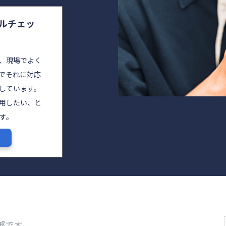
ールチェッ
、現場でよく
tでそれに対応
しています。
用したい、と
す。
部です。