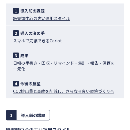
1
導入前の課題
紙書類中心の古い運用スタイル
2
導入の決め手
スマホで完結できるCariot
3
成果
日報の手書き・回収・リマインド・集計・報告・保管を
一元化
4
今後の展望
CO2排出量と事故を削減し、さらなる良い環境づくりへ
1
導入前の課題
紙書類中心の古い運用スタイル