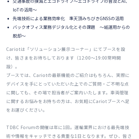
交通事故の撲滅とエコドライブ〜エコドライブの普及とAI、
IoTの活用〜
先端技術による業務効率化 準天頂みちびきGNSSの活用
バックオフィス業務デジタル化とその課題 ～紙運用からの
脱却～
Cariotは「ソリューション展示コーナー」にてブースを設
け、皆さまをお待ちしております（12:00〜19:00常時開
設）。
ブースでは、Cariotの最新機能のご紹介はもちろん、実際に
デバイスを手にとっていただいた上でのご質問・ご不明な点
に関しても、その場で担当者がご案内いたします。車両管理
に関するお悩みをお持ちの方は、お気軽にCariotブースへ足
をお運びください。
TDBC Forumの開催は年に1回。運輸業界における最先端技
術や情報をキャッチできる貴重な1日となります。ぜひ、皆さ