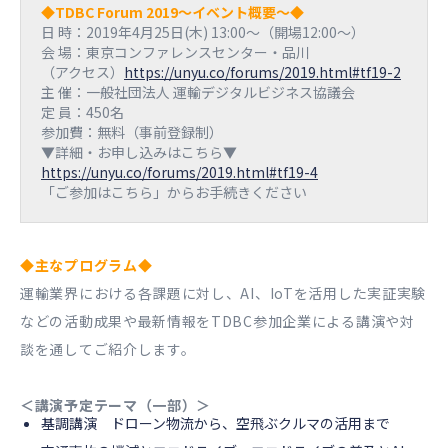
◆TDBC Forum 2019〜イベント概要〜◆
日 時：2019年4月25日(木) 13:00～（開場12:00〜）
会 場：東京コンファレンスセンター・品川
（アクセス）
https://unyu.co/forums/2019.html#tf19-2
主 催：一般社団法人 運輸デジタルビジネス協議会
定 員：450名
参加費：無料（事前登録制）
▼詳細・お申し込みはこちら▼
https://unyu.co/forums/2019.html#tf19-4
「ご参加はこちら」からお手続きください
◆主なプログラム◆
運輸業界における各課題に対し、AI、IoTを活用した実証実験
などの活動成果や最新情報をTDBC参加企業による講演や対
談を通してご紹介します。
＜講演予定テーマ（一部）＞
基調講演 ドローン物流から、空飛ぶクルマの活用まで