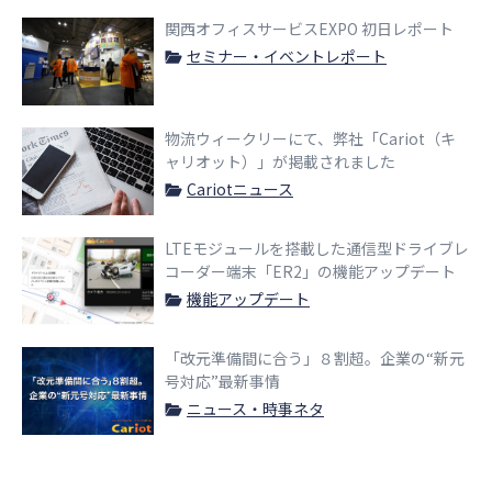
関西オフィスサービスEXPO 初日レポート
セミナー・イベントレポート
物流ウィークリーにて、弊社「Cariot（キ
ャリオット）」が掲載されました
Cariotニュース
LTEモジュールを搭載した通信型ドライブレ
コーダー端末「ER2」の機能アップデート
機能アップデート
「改元準備間に合う」８割超。企業の“新元
号対応”最新事情
ニュース・時事ネタ