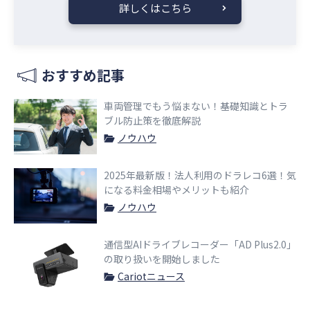
詳しくはこちら
おすすめ記事
車両管理でもう悩まない！基礎知識とトラ
ブル防止策を徹底解説
ノウハウ
2025年最新版！法人利用のドラレコ6選！気
になる料金相場やメリットも紹介
ノウハウ
通信型AIドライブレコーダー「AD Plus2.0」
の取り扱いを開始しました
Cariotニュース