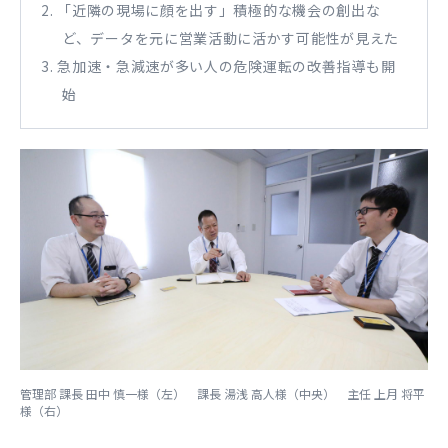
2. 「近隣の現場に顔を出す」積極的な機会の創出な
ど、データを元に営業活動に活かす可能性が見えた
3. 急加速・急減速が多い人の危険運転の改善指導も開
始
管理部 課長 田中 慎一様（左） 課長 湯浅 高人様（中央） 主任 上月 将平
様（右）