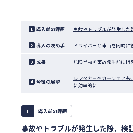
導入前の課題
事故やトラブルが発生した
1
導入の決め手
ドライバーと車両を同時に
2
成果
危険挙動を事故発生前に指
3
レンタカーやカーシェアもC
今後の展望
4
に効率的に
1
導入前の課題
事故やトラブルが発生した際、検