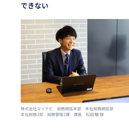
できない
株式会社マイナビ 総務統括本部 本社総務統括部
本社総務2部 総務管理2課 課長 松田 駿 様