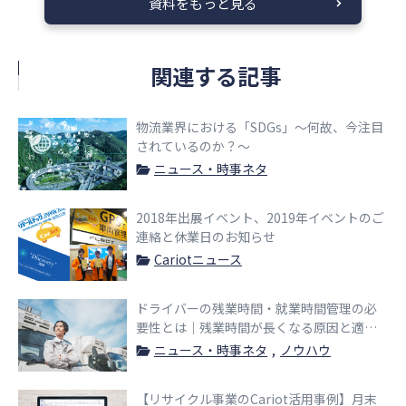
資料をもっと見る
関連する記事
物流業界における「SDGs」〜何故、今注目
されているのか？〜
ニュース・時事ネタ
2018年出展イベント、2019年イベントのご
連絡と休業日のお知らせ
Cariotニュース
ドライバーの残業時間・就業時間管理の必
要性とは｜残業時間が長くなる原因と適切
な管理方法をご紹介
ニュース・時事ネタ
ノウハウ
【リサイクル事業のCariot活用事例】月末