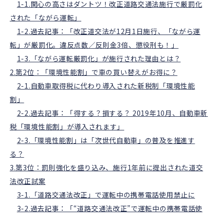
1-1.関心の高さはダントツ！改正道路交通法施行で厳罰化
された「ながら運転」
1-2.過去記事：「改正道交法が12月1日施行、「ながら運
転」が厳罰化。違反点数／反則金3倍、懲役刑も！」
1-3.「ながら運転厳罰化」が施行された理由とは？
2.第2位：「環境性能割」で車の買い替えがお得に？
2-1.自動車取得税に代わり導入された新税制「環境性能
割」
2-2.過去記事：「得する？損する？ 2019年10月、自動車新
税「環境性能割」が導入されます」
2-3.「環境性能割」は「次世代自動車」の普及を推進す
る？
3.第3位：罰則強化を盛り込み、施行1年前に提出された道交
法改正試案
3-1.「道路交通法改正」で運転中の携帯電話使用禁止に
3-2.過去記事：「“道路交通法改正”で運転中の携帯電話使