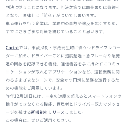
判決に従うことになります。判決次第では罰金または懲役刑
となり、法律上は「前科」がついてしまいます。
車両運行を行う企業は、業務中の事故や違反を無くすため、
すでにさまざまな対策を講じていることと思います。
Cariot
では、事故抑制・事故発生時に役立つドライブレコー
ダーに加え、ドライバーごとに速度超過・急ブレーキや急発
進の回数を記録できる機能、通信機器を手に持たずにコミュ
ニケーションが取れるアプリケーションなど、運転業務に関
わるさまざまなシーンで、安全かつ円滑に業務を遂行するた
めの機能をご用意しています。
昨年12月10日には、一定の速度を超えるとスマートフォンの
操作ができなくなる機能、管理者とドライバー双方でメッセ
ージを残せる
新機能をリリース
しました。
この機会に、ぜひご活用ください。