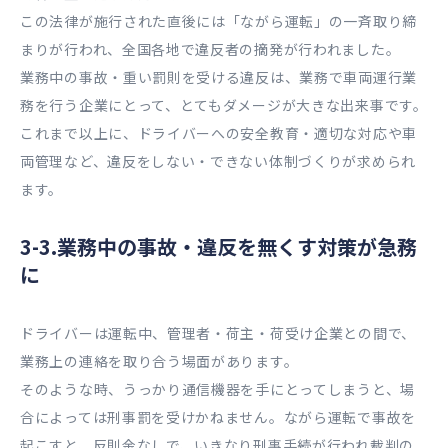
この法律が施行された直後には「ながら運転」の一斉取り締
まりが行われ、全国各地で違反者の摘発が行われました。
業務中の事故・重い罰則を受ける違反は、業務で車両運行業
務を行う企業にとって、とてもダメージが大きな出来事です。
これまで以上に、ドライバーへの安全教育・適切な対応や車
両管理など、違反をしない・できない体制づくりが求められ
ます。
3-3.業務中の事故・違反を無くす対策が急務
に
ドライバーは運転中、管理者・荷主・荷受け企業との間で、
業務上の連絡を取り合う場面があります。
そのような時、うっかり通信機器を手にとってしまうと、場
合によっては刑事罰を受けかねません。ながら運転で事故を
起こすと、反則金なしで、いきなり刑事手続が行われ裁判の