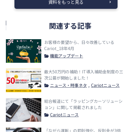
資料をもっと見る
関連する記事
お客様の要望から、日々改善している
Cariot_18年4月
機能アップデート
最大50万円の補助！IT導入補助金制度の三
次公募が開始しました！
ニュース・時事ネタ
Cariotニュース
総合報道にて「ラッピングカーソリューシ
ョン」に関して掲載されました
Cariotニュース
「ながら運転」の罰則強化、反則金が3倍