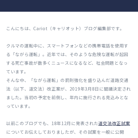
こんにちは、Cariot（キャリオット）ブログ編集部です。
クルマの運転中に、スマートフォンなどの携帯電話を使用す
る「ながら運転」。近年では、そのような危険な運転が起因
する死亡事故が数多くニュースになるなど、社会問題となっ
ています。
そんな中、「ながら運転」の罰則強化を盛り込んだ道路交通
法（以下、道交法）改正案が、2019年3月8日に閣議決定され
ました。当初の予定を前倒し、年内に施行される見込みとな
っています。
以前このブログでも、18年12月に発表された
道交法改正試案
についてお伝えしておりましたが、その試案を一般に公開