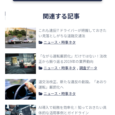
関連する記事
これも違反!? ドライバーが把握しておきた
い見落としがちな道路交通法
ニュース・時事ネタ
「ながら運転厳罰化」だけではない！法改
正から振り返る2019年の業界動向
ニュース・時事ネタ
調査データ
道交法改正、新たな違反の創設。「あおり
運転」厳罰化へ
ニュース・時事ネタ
AI導入で総務を効率化！知っておきたい具
体的な活用事例とガイドライン