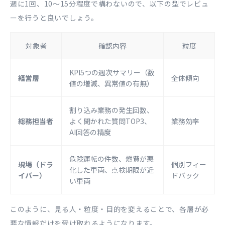
週に1回、10〜15分程度で構わないので、以下の型でレビュ
ーを行うと良いでしょう。
対象者
確認内容
粒度
KPI5つの週次サマリー（数
経営層
全体傾向
値の増減、異常値の有無）
割り込み業務の発生回数、
総務担当者
よく聞かれた質問TOP3、
業務効率
AI回答の精度
危険運転の件数、燃費が悪
現場（ドラ
個別フィー
化した車両、点検期限が近
イバー）
ドバック
い車両
このように、見る人・粒度・目的を変えることで、各層が必
要な情報だけを受け取れるようになります。