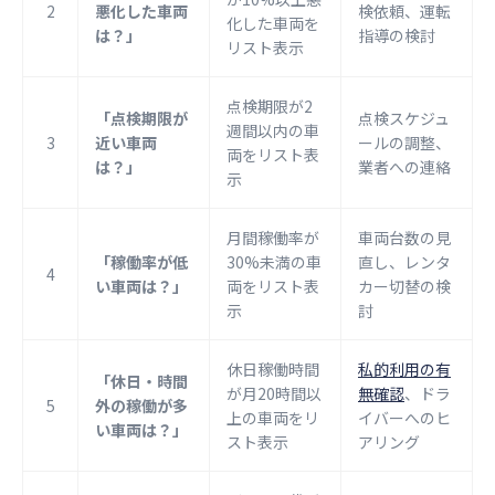
2
悪化した車両
検依頼、運転
化した車両を
は？」
指導の検討
リスト表示
点検期限が2
「点検期限が
点検スケジュ
週間以内の車
3
近い車両
ールの調整、
両をリスト表
は？」
業者への連絡
示
月間稼働率が
車両台数の見
「稼働率が低
30%未満の車
直し、レンタ
4
い車両は？」
両をリスト表
カー切替の検
示
討
休日稼働時間
私的利用の有
「休日・時間
が月20時間以
無確認
、ドラ
5
外の稼働が多
上の車両をリ
イバーへのヒ
い車両は？」
スト表示
アリング