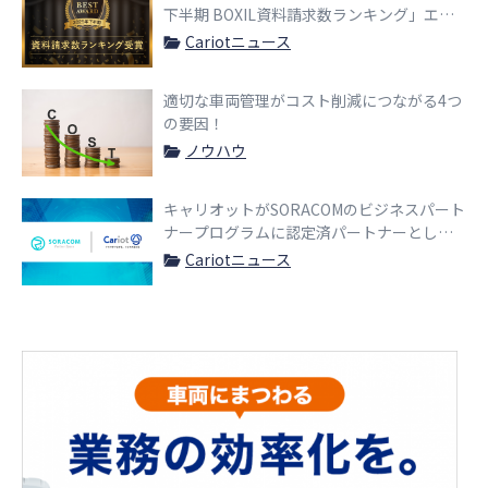
下半期 BOXIL資料請求数ランキング」エネ
ルギー/環境/リサイクル系,金融/保険系業界
Cariotニュース
部門 第一位に選出
適切な車両管理がコスト削減につながる4つ
の要因！
ノウハウ
キャリオットがSORACOMのビジネスパート
ナープログラムに認定済パートナーとして
参画
Cariotニュース