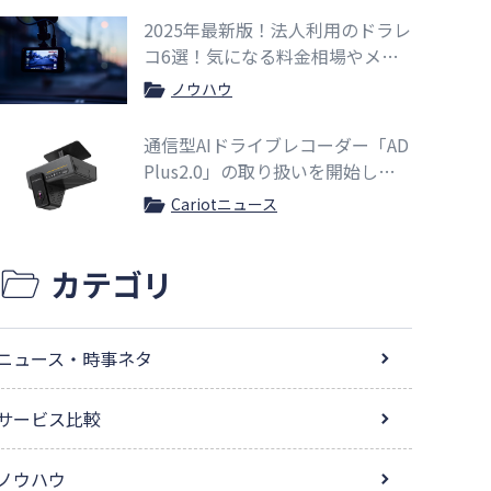
2025年最新版！法人利用のドラレ
コ6選！気になる料金相場やメリ
ットも紹介
ノウハウ
通信型AIドライブレコーダー「AD
Plus2.0」の取り扱いを開始しま
した
Cariotニュース
カテゴリ
ニュース・時事ネタ
サービス比較
ノウハウ