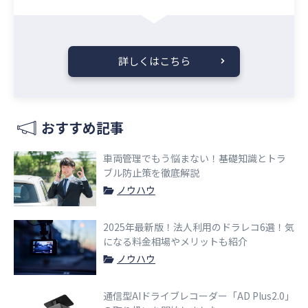
詳しくはこちら
おすすめ記事
車両管理でもう悩まない！基礎知識とトラ
ブル防止策を徹底解説
ノウハウ
2025年最新版！法人利用のドラレコ6選！気
になる料金相場やメリットも紹介
ノウハウ
通信型AIドライブレコーダー「AD Plus2.0」