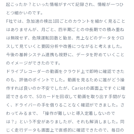
起こったか？といった情報がすべて記録され、情報が一つひ
とつ細かいのです。
F社では、急加速の検出1回ごとのカウントを細かく見ること
はありませんが、月ごと、四半期ごとの中長期での積み重ね
は無視せず、危険運転回数と勤怠、売上などのデータをクロ
スして見ていくと要因分析や改善につながると考えました。
今後の基幹システム連携も視野に、データを貯めていくこと
のイメージができたのです。
ドライブレコーダーの動画をクラウド上で即時に確認できた
のも、評価のポイントでした。動画を見るために誰がどう操
作すれば良いのか不安でしたが、Cariotの画面上ですぐに確
認できるので、SDカードを回収して動画を取り出す手間がな
く、ドライバーの手を借りることなく確認ができました。さ
わってみるまで、「操作が難しいと導入定着しないので
は？」という不安がありましたが、それも解消しました。同
じく走行データも画面上で直感的に確認できたので、毎日の