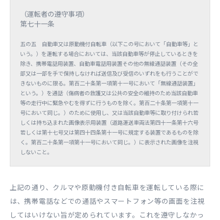
（運転者の遵守事項）
第七十一条
五の五 自動車又は原動機付自転車（以下この号において「自動車等」と
いう。）を運転する場合においては、当該自動車等が停止しているときを
除き、携帯電話用装置、自動車電話用装置その他の無線通話装置（その全
部又は一部を手で保持しなければ送信及び受信のいずれをも行うことがで
きないものに限る。第百二十条第一項第十一号において「無線通話装置」
という。）を通話（傷病者の救護又は公共の安全の維持のため当該自動車
等の走行中に緊急やむを得ずに行うものを除く。第百二十条第一項第十一
号において同じ。）のために使用し、又は当該自動車等に取り付けられ若
しくは持ち込まれた画像表示用装置（道路運送車両法第四十一条第十六号
若しくは第十七号又は第四十四条第十一号に規定する装置であるものを除
く。第百二十条第一項第十一号において同じ。）に表示された画像を注視
しないこと。
上記の通り、クルマや原動機付き自転車を運転している際に
は、携帯電話などでの通話やスマートフォン等の画面を注視
してはいけない旨が定められています。これを遵守しなかっ