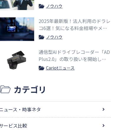
ノウハウ
2025年最新版！法人利用のドラレ
コ6選！気になる料金相場やメリ
ットも紹介
ノウハウ
通信型AIドライブレコーダー「AD
Plus2.0」の取り扱いを開始しま
した
Cariotニュース
カテゴリ
ニュース・時事ネタ
サービス比較