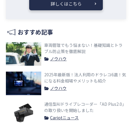
詳しくはこちら
おすすめ記事
車両管理でもう悩まない！基礎知識とトラ
ブル防止策を徹底解説
ノウハウ
2025年最新版！法人利用のドラレコ6選！気
になる料金相場やメリットも紹介
ノウハウ
通信型AIドライブレコーダー「AD Plus2.0」
の取り扱いを開始しました
Cariotニュース