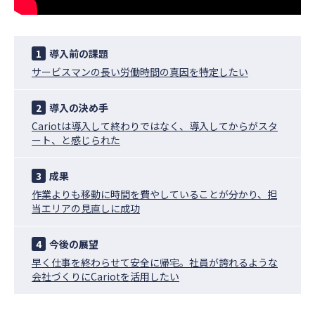
1
導入前の課題
サービスマンの⻑い労働時間の真因を特定したい
2
導入の決め手
Cariotは導⼊して終わりではなく、導⼊してからがスタ
ート、と感じられた
3
成果
作業よりも移動に時間を費やしていることが分かり、担
当エリアの⾒直しに成功
4
今後の展望
早く仕事を終わらせて安全に帰宅。社員が誇れるような
会社づくりにCariotを活⽤したい