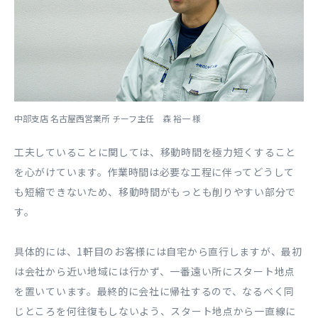
中部支店 名古屋西営業所 チーフ主任 森 裕一 様
⼯夫していることに関しては、移動時間を極⼒短くすること
を⼼がけています。作業時間は必要な⼯程に伴ってどうして
も短縮できないため、移動時間がもっとも削りやすい部分で
す。
具体的には、1軒⽬のお客様には⾃宅から直⾏しますが、最初
は会社から近い地域には⾏かず、⼀番遠い所にスタート地点
を置いています。最終的に会社に帰社するので、なるべく同
じところを何往復もしないよう、スタート地点から⼀直線に