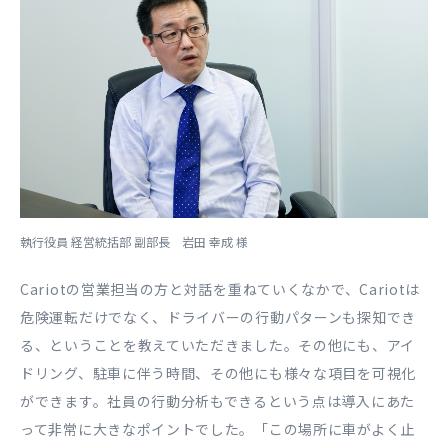
執行役員 経営統括部 副部長 岩田 幸成 様
Cariotの営業担当の⽅と対話を重ねていくなかで、Cariotは
危険運転だけでなく、ドライバーの⾏動パターンも探知でき
る、ということを教えていただきました。その他にも、アイ
ドリング、駐⾞に伴う時間、その他にも様々な項⽬を可視化
ができます。社員の⾏動分析もできるという点は導⼊にあた
って⾮常に⼤きなポイントでした。「この場所に⾞がよく⽌