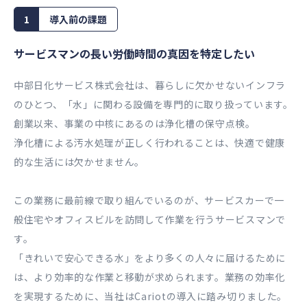
1
導入前の課題
サービスマンの⻑い労働時間の真因を特定したい
中部⽇化サービス株式会社は、暮らしに⽋かせないインフラ
のひとつ、「⽔」に関わる設備を専⾨的に取り扱っています。
創業以来、事業の中核にあるのは浄化槽の保守点検。
浄化槽による汚⽔処理が正しく⾏われることは、快適で健康
的な⽣活には⽋かせません。
この業務に最前線で取り組んでいるのが、サービスカーで⼀
般住宅やオフィスビルを訪問して作業を⾏うサービスマンで
す。
「きれいで安⼼できる⽔」をより多くの⼈々に届けるために
は、より効率的な作業と移動が求められます。業務の効率化
を実現するために、当社はCariotの導⼊に踏み切りました。