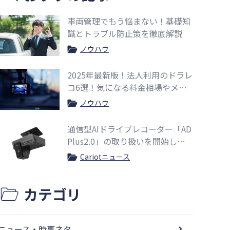
車両管理でもう悩まない！基礎知
識とトラブル防止策を徹底解説
ノウハウ
2025年最新版！法人利用のドラレ
コ6選！気になる料金相場やメリ
ットも紹介
ノウハウ
通信型AIドライブレコーダー「AD
Plus2.0」の取り扱いを開始しま
した
Cariotニュース
カテゴリ
ニュース・時事ネタ