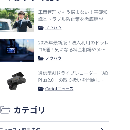
車両管理でもう悩まない！基礎知
識とトラブル防止策を徹底解説
ノウハウ
2025年最新版！法人利用のドラレ
コ6選！気になる料金相場やメリ
ットも紹介
ノウハウ
通信型AIドライブレコーダー「AD
Plus2.0」の取り扱いを開始しま
した
Cariotニュース
カテゴリ
ニュース・時事ネタ