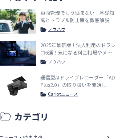
車両管理でもう悩まない！基礎知
識とトラブル防止策を徹底解説
ノウハウ
2025年最新版！法人利用のドラレ
コ6選！気になる料金相場やメリ
ットも紹介
ノウハウ
通信型AIドライブレコーダー「AD
Plus2.0」の取り扱いを開始しま
した
Cariotニュース
カテゴリ
ニュース・時事ネタ