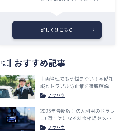
詳しくはこちら
おすすめ記事
車両管理でもう悩まない！基礎知
識とトラブル防止策を徹底解説
ノウハウ
2025年最新版！法人利用のドラレ
コ6選！気になる料金相場やメリ
ットも紹介
ノウハウ