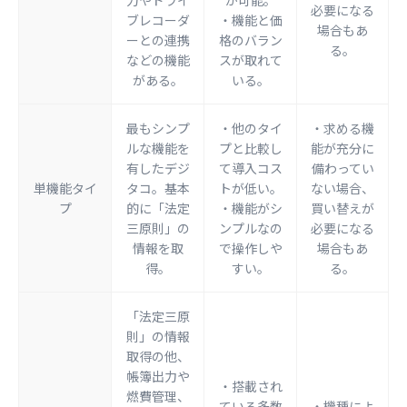
力やドライ
が可能。
必要になる
ブレコーダ
・機能と価
場合もあ
ーとの連携
格のバラン
る。
などの機能
スが取れて
がある。
いる。
最もシンプ
・他のタイ
・求める機
ルな機能を
プと比較し
能が充分に
有したデジ
て導入コス
備わってい
単機能タイ
タコ。基本
トが低い。
ない場合、
プ
的に「法定
・機能がシ
買い替えが
三原則」の
ンプルなの
必要になる
情報を取
で操作しや
場合もあ
得。
すい。
る。
「法定三原
則」の情報
取得の他、
帳簿出力や
・搭載され
燃費管理、
ている多数
・機種によ