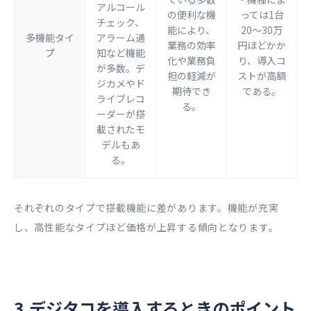
アルコール
の便利な機
っては1台
チェック、
能により、
20〜30万
多機能タイ
アラーム通
業務の効率
円ほどかか
プ
知など機能
化や業務負
り、導入コ
が多数。デ
担の軽減が
ストが高額
ジカメやド
期待でき
である。
ライブレコ
る。
ーダーが搭
載されたモ
デルもあ
る。
それぞれのタイプで搭載機能に差があります。機能が充実
し、高性能なタイプほど価格が上昇する傾向となります。
3.デジタコを導入するときのポイント