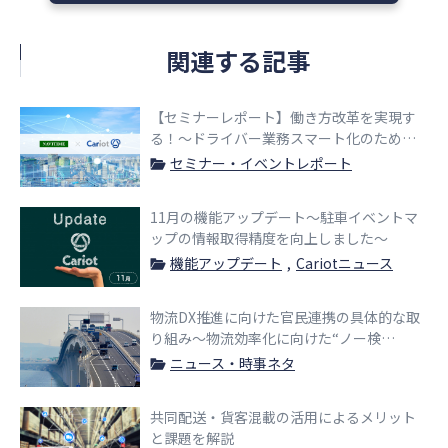
関連する記事
【セミナーレポート】働き方改革を実現す
る！〜ドライバー業務スマート化のための
位置情報・ナビシステムの活用ポイント〜
セミナー・イベントレポート
11月の機能アップデート〜駐車イベントマ
ップの情報取得精度を向上しました〜
機能アップデート
Cariotニュース
物流DX推進に向けた官民連携の具体的な取
り組み〜物流効率化に向けた“ノー検
品”・“食品の製造年月表示化”の実証実験
ニュース・時事ネタ
へ〜
共同配送・貨客混載の活用によるメリット
と課題を解説