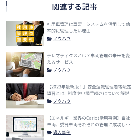
関連する記事
社用車管理は重要！システムを活用して効
率的に管理したい理由
ノウハウ
テレマティクスとは？車両管理の未来を変
えるサービス
ノウハウ
【2023年最新版！】安全運転管理者等法定
講習とは | 制度や申請手続きについて解説
ノウハウ
【エネルギー業界のCariot活用事例】自社
車両、委託車両それぞれの管理に成功した
事例
導入事例