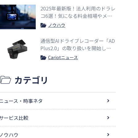
2025年最新版！法人利用のドラレ
コ6選！気になる料金相場やメリ
ットも紹介
ノウハウ
通信型AIドライブレコーダー「AD
Plus2.0」の取り扱いを開始しま
した
Cariotニュース
カテゴリ
ニュース・時事ネタ
サービス比較
ノウハウ