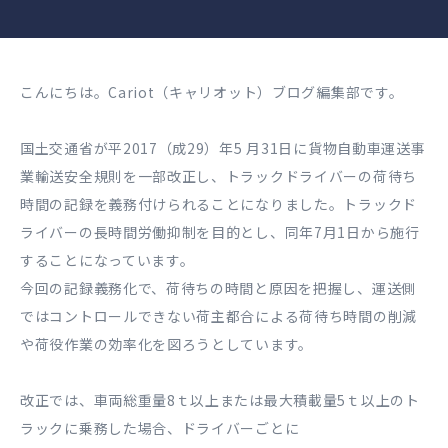
こんにちは。Cariot（キャリオット）ブログ編集部です。
国土交通省が平2017（成29）年5 月31日に貨物自動車運送事
業輸送安全規則を一部改正し、トラックドライバーの荷待ち
時間の記録を義務付けられることになりました。トラックド
ライバーの長時間労働抑制を目的とし、同年7月1日から施行
することになっています。
今回の記録義務化で、荷待ちの時間と原因を把握し、運送側
ではコントロールできない荷主都合による荷待ち時間の削減
や荷役作業の効率化を図ろうとしています。
改正では、車両総重量8ｔ以上または最大積載量5ｔ以上のト
ラックに乗務した場合、ドライバーごとに