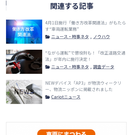
関連する記事
4月1日施行「働き方改革関連法」がもたら
す“車両運転業務”
ニュース・時事ネタ
ノウハウ
“ながら運転”で懲役刑も！「改正道路交通
法」が年内に施行決定！
ニュース・時事ネタ
調査データ
NEWデバイス「AP3」が物流ウィークリ
ー、物流ニッポンに掲載されました
Cariotニュース