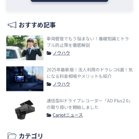
おすすめ記事
車両管理でもう悩まない！基礎知識とトラ
ブル防止策を徹底解説
ノウハウ
2025年最新版！法人利用のドラレコ6選！気
になる料金相場やメリットも紹介
ノウハウ
通信型AIドライブレコーダー「AD Plus2.0」
の取り扱いを開始しました
Cariotニュース
カテゴリ