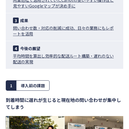
同業他社で活用されていたCariotの使いやすい操作性と
見やすいGoogleマップが決め手に
3
成果
問い合わせ数・対応の削減に成功、日々の業務にもレポ
ートを活用
4
今後の展望
平均時間を算出し効率的な配送ルート構築・遅れのない
配送の実現
1
導入前の課題
到着時間に遅れが生じると現在地の問い合わせが集中し
てしまう