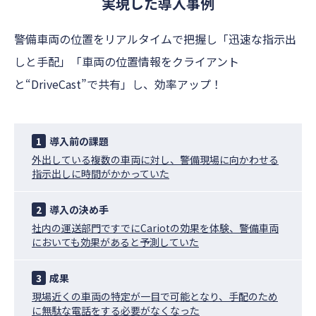
実現した導入事例
警備車両の位置をリアルタイムで把握し「迅速な指示出
しと手配」「車両の位置情報をクライアント
と“DriveCast”で共有」し、効率アップ！
1
導入前の課題
外出している複数の車両に対し、警備現場に向かわせる
指示出しに時間がかかっていた
2
導入の決め手
社内の運送部門ですでにCariotの効果を体験、警備車両
においても効果があると予測していた
3
成果
現場近くの車両の特定が一目で可能となり、手配のため
に無駄な電話をする必要がなくなった