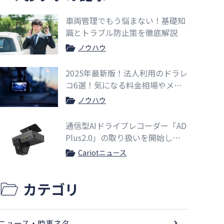
車両管理でもう悩まない！基礎知
識とトラブル防止策を徹底解説
ノウハウ
2025年最新版！法人利用のドラレ
コ6選！気になる料金相場やメリ
ットも紹介
ノウハウ
通信型AIドライブレコーダー「AD
Plus2.0」の取り扱いを開始しま
した
Cariotニュース
カテゴリ
ニュース・時事ネタ