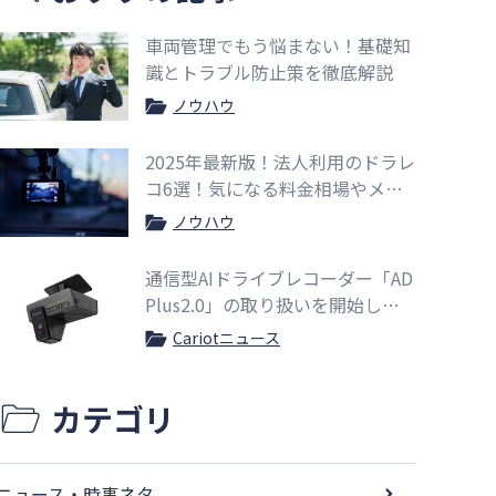
車両管理でもう悩まない！基礎知
識とトラブル防止策を徹底解説
ノウハウ
2025年最新版！法人利用のドラレ
コ6選！気になる料金相場やメリ
ットも紹介
ノウハウ
通信型AIドライブレコーダー「AD
Plus2.0」の取り扱いを開始しま
した
Cariotニュース
カテゴリ
ニュース・時事ネタ