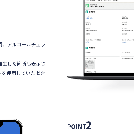
間、アルコールチェッ
。
発生した箇所も表示さ
ーを使用していた場合
2
POINT