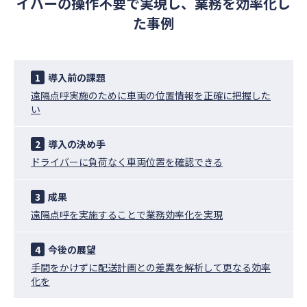
イバーの操作不要で実現し、業務を効率化し
た事例
1
導入前の課題
遠隔点呼実施のために車両の位置情報を正確に把握した
い
2
導入の決め手
ドライバーに負荷なく車両位置を確認できる
3
成果
遠隔点呼を実施することで業務効率化を実現
4
今後の展望
手間をかけずに配送計画との差異を解析して更なる効率
化を