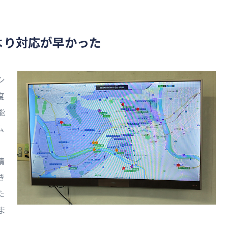
より対応が早かった
シ
度
能
ム
精
き
た
ま