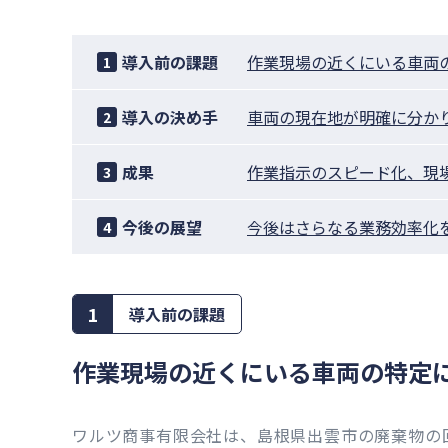
導入前の課題
作業現場の近くにいる車両
1
導入の決め手
車両の現在地が明確に分か
2
成果
作業指示のスピード化、現
3
今後の展望
今後はさらなる業務効率化
4
1
導入前の課題
作業現場の近くにいる車両の特定
ワルツ商事有限会社は、島根県出雲市の廃棄物の